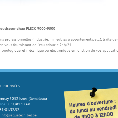
’adoucisseur d’eau FLECK 9000-9500
ons professionnelles (industrie, immeubles à appartements, etc.), traite d
, en vous fournissant de l’eau adoucie 24h/24 !
onologique, et mécanique ou électronique en fonction de vos applicatio
OORDONNÉES
Jennay 5032 Isnes (Gembloux)
one :
081/81.13.68
81/81.32.52
info@aquatech-bel.be