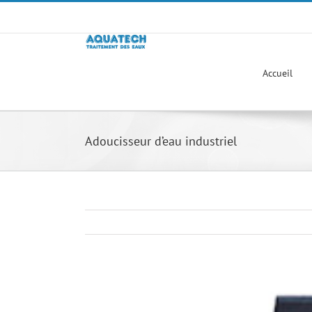
Passer
au
contenu
Accueil
Adoucisseur d’eau industriel
Voir
l'image