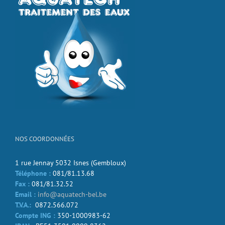
NOS COORDONNÉES
1 rue Jennay 5032 Isnes (Gembloux)
Téléphone :
081/81.13.68
Fax :
081/81.32.52
Email :
info@aquatech-bel.be
T.V.A.:
0872.566.072
Compte ING :
350-1000983-62