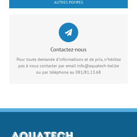
AUTRES POMPES
Contactez-nous
Vous pouvez nous envoyer un email en cliquant sur le
lien ci-dessous
Contactez-nous
Pour toute demande d’informations et de prix, n'hésitez
CONTACT RAPIDE
pas à nous contacter par email info@aquatech-bel.be
ou par téléphone au 081/81.13.68