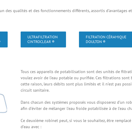
acun des qualités et des fonctionnements différents, assortis d’avantages e
ULTRAFILTRATION
FILTRATION CÉRAMIQUE
®
CINTROCLEAR ®
DOULTON ®
Tous ces appareils de potabilisation sont des unités de filtrat
voulez avoir de l’eau potable ou purifiée. Ces filtrations sont
cette raison, leurs débits sont plus limités et il n’est pas possi
circuit sanitaire.
Dans chacun des systèmes proposés vous disposerez d’un robine
afin d’éviter de mélanger l’eau froide potabilisée à de l’eau c
Ce deuxième robinet peut, si vous le souhaitez, être remplac
d’eau avec :