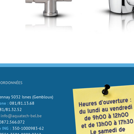
OORDONNÉES
Jennay 5032 Isnes (Gembloux)
one :
081/81.13.68
81/81.32.52
info@aquatech-bel.be
0872.566.072
 ING :
350-1000983-62