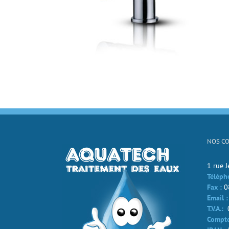
NOS C
1 rue 
Téléph
Fax :
0
Email :
T.V.A.:
Compte