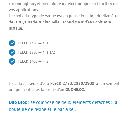
chronologique, et mécanique ou électronique en fonction de
vos applications.
Le choix du type de vanne est en partie fonction du diamètre
de la tuyauterie sur laquelle l’adoucisseur d’eau doit être
installé.
FLECK 2750 —-> 1’
FLECK 2850 —-> 1’1/2
FLECK 2900 —-> 2’
Les adoucisseurs d’eau
FLECK 2750/2850/2900
se présentent
uniquement sous la forme d’un
DUO-BLOC.
Duo Bloc
:
se compose de deux éléments détachés : la
bouteille de résine et le bac à sel.