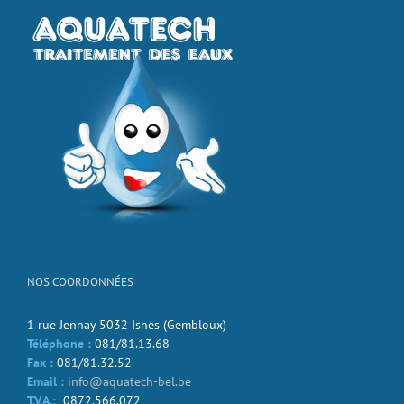
NOS COORDONNÉES
1 rue Jennay 5032 Isnes (Gembloux)
Téléphone :
081/81.13.68
Fax :
081/81.32.52
Email :
info@aquatech-bel.be
T.V.A.:
0872.566.072