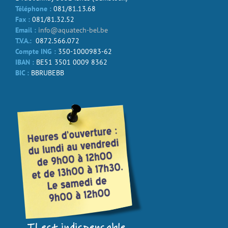
Téléphone :
081/81.13.68
Fax :
081/81.32.52
Email :
info@aquatech-bel.be
T.V.A.:
0872.566.072
Compte ING :
350-1000983-62
IBAN :
BE51 3501 0009 8362
BIC :
BBRUBEBB