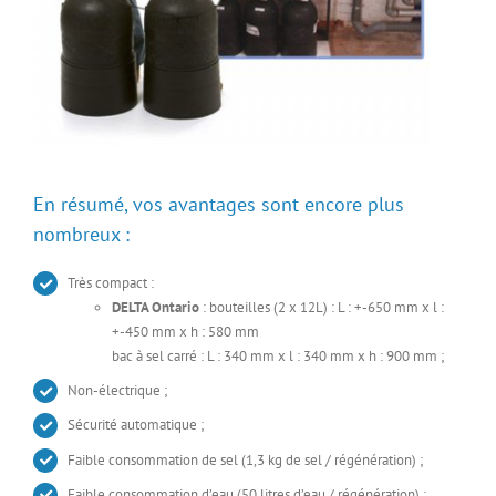
En résumé, vos avantages sont encore plus
nombreux :
Très compact :
DELTA Ontario
: bouteilles (2 x 12L) : L : +-650 mm x l :
+-450 mm x h : 580 mm
bac à sel carré : L : 340 mm x l : 340 mm x h : 900 mm ;
Non-électrique ;
Sécurité automatique ;
Faible consommation de sel (1,3 kg de sel / régénération) ;
Faible consommation d’eau (50 litres d’eau / régénération) ;