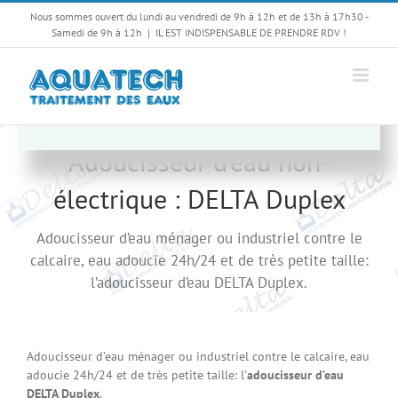
Passer
Nous sommes ouvert du lundi au vendredi de 9h à 12h et de 13h à 17h30 -
au
Samedi de 9h à 12h
|
IL EST INDISPENSABLE DE PRENDRE RDV !
Envie de nous suivre ? Faites-vous
contenu
plaisir :)
Adoucisseur d’eau non-
électrique : DELTA Duplex
Adoucisseur d’eau ménager ou industriel contre le
calcaire, eau adoucie 24h/24 et de très petite taille:
l’adoucisseur d’eau DELTA Duplex.
Adoucisseur d’eau ménager ou industriel contre le calcaire, eau
adoucie 24h/24 et de très petite taille: l’
adoucisseur d’eau
DELTA Duplex
.