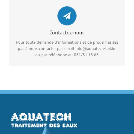
Contactez-nous
Vous pouvez nous envoyer un email en cliquant sur le
lien ci-dessous
Contactez-nous
Pour toute demande d’informations et de prix, n'hésitez
CONTACT RAPIDE
pas à nous contacter par email info@aquatech-bel.be
ou par téléphone au 081/81.13.68