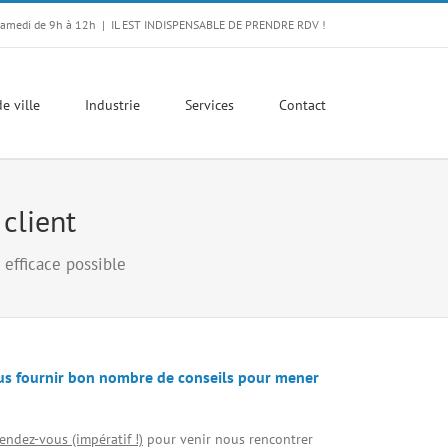
Samedi de 9h à 12h
|
IL EST INDISPENSABLE DE PRENDRE RDV !
e ville
Industrie
Services
Contact
client
 efficace possible
ous fournir bon nombre de conseils pour mener
endez-vous (impératif !)
pour venir nous rencontrer