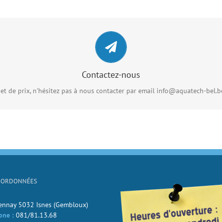
Contactez-nous
Vous pouvez nous envoyer un email en cliquant sur le lien ci-dessous
Contactez-nous
CONTACT RAPIDE
et de prix, n'hésitez pas à nous contacter par email info@aquatech-bel.
OORDONNÉES
Jennay 5032 Isnes (Gembloux)
one :
081/81.13.68