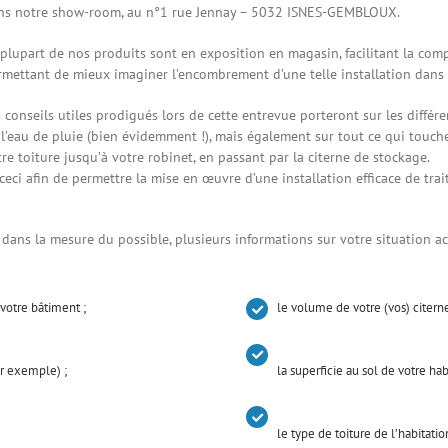
ns notre show-room, au n°1 rue Jennay – 5032 ISNES-GEMBLOUX.
 plupart de nos produits sont en exposition en magasin, facilitant la co
rmettant de mieux imaginer l’encombrement d’une telle installation dans 
 conseils utiles prodigués lors de cette entrevue porteront sur les différe
 l’eau de pluie (bien évidemment !), mais également sur tout ce qui touche
re toiture jusqu’à votre robinet, en passant par la citerne de stockage.
 ceci afin de permettre la mise en œuvre d’une installation efficace de tra
r dans la mesure du possible, plusieurs informations sur votre situation act
votre bâtiment ;
le volume de votre (vos) citerne
r exemple) ;
la superficie au sol de votre hab
le type de toiture de l’habitatio