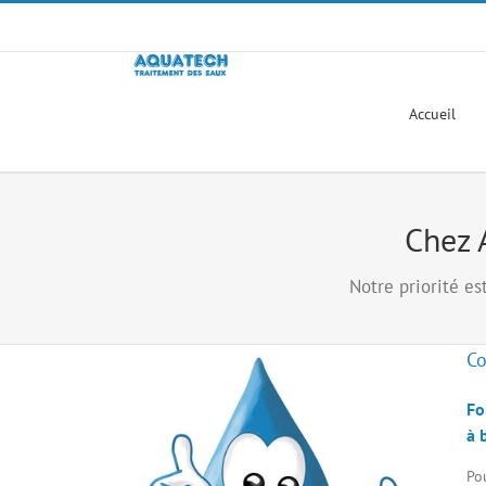
Passer
au
contenu
Accueil
Chez 
Notre priorité es
Co
Fo
à 
Po