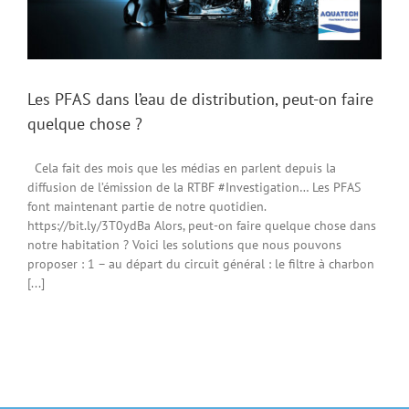
Les PFAS dans l’eau de distribution, peut-on faire
quelque chose ?
Cela fait des mois que les médias en parlent depuis la
diffusion de l’émission de la RTBF #Investigation… Les PFAS
font maintenant partie de notre quotidien.
https://bit.ly/3T0ydBa Alors, peut-on faire quelque chose dans
notre habitation ? Voici les solutions que nous pouvons
proposer : 1 – au départ du circuit général : le filtre à charbon
[...]