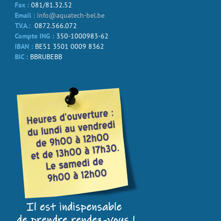
Fax :
081/81.32.52
Email :
info@aquatech-bel.be
T.V.A.:
0872.566.072
Compte ING :
350-1000983-62
IBAN :
BE51 3501 0009 8362
BIC :
BBRUBEBB