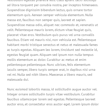
Vestibulum egestas pharetra felis. Class aptent taciti sociosqu
ad litora torquent per conubia nostra, per inceptos himenaeos.
Suspendisse dignissim bibendum lectus, quis ornare tortor
elementum quis. Aenean semper vehicula elementum. Nulla
massa est, faucibus non semper quis, laoreet et sapien.
Suspendisse massa odio, aliquet nec commodo et, venenatis ut
velit. Pellentesque mauris lorem, dictum vitae feugiat quis,
placerat vitae eros. Vestibulum quis purus vel urna convallis
faucibus. Etiam vel mauris nisi, non vehicula est. Pellentesque
habitant morbi tristique senectus et netus et malesuada fames
ac turpis egestas. Aliquam leo lorem, tincidunt sed molestie id,
egestas feugiat quam. Aliquam sed ipsum non nulla tempus
mollis elementum ac dolor. Curabitur ac metus et enim
pellentesque pellentesque. Nunc ultrices, felis elementum
iaculis semper, libero turpis semper erat, in dapibus nisi urna
vel mi. Nulla sed nibh libero. Maecenas a libero mauris, sed
malesuada dui.
Nunc euismod lobortis massa, id sollicitudin augue auctor vel.
Integer ornare sollicitudin turpis vitae vestibulum. Curabitur
faucibus ullamcorper lorem sed egestas. Pellentesque laoreet
auctor eros, et consectetur eros auctor eget. Lorem ipsum dolor