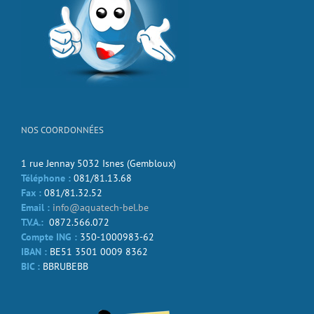
NOS COORDONNÉES
1 rue Jennay 5032 Isnes (Gembloux)
Téléphone :
081/81.13.68
Fax :
081/81.32.52
Email :
info@aquatech-bel.be
T.V.A.:
0872.566.072
Compte ING :
350-1000983-62
IBAN :
BE51 3501 0009 8362
BIC :
BBRUBEBB