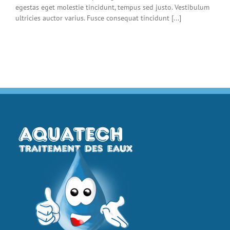
egestas eget molestie tincidunt, tempus sed justo. Vestibulum
ultricies auctor varius. Fusce consequat tincidunt [...]