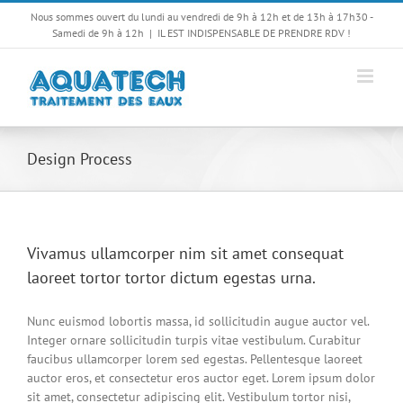
Passer
Nous sommes ouvert du lundi au vendredi de 9h à 12h et de 13h à 17h30 -
au
Samedi de 9h à 12h
|
IL EST INDISPENSABLE DE PRENDRE RDV !
contenu
Design Process
Vivamus ullamcorper nim sit amet consequat
laoreet tortor tortor dictum egestas urna.
Nunc euismod lobortis massa, id sollicitudin augue auctor vel.
Integer ornare sollicitudin turpis vitae vestibulum. Curabitur
faucibus ullamcorper lorem sed egestas. Pellentesque laoreet
auctor eros, et consectetur eros auctor eget. Lorem ipsum dolor
sit amet, consectetur adipiscing elit. Vestibulum tortor nisi,