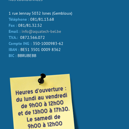
1 rue Jennay 5032 Isnes (Gembloux)
Téléphone :
081/81.13.68
Fax :
081/81.32.52
Email :
info@aquatech-bel.be
T.V.A.:
0872.566.072
Compte ING :
350-1000983-62
IBAN :
BE51 3501 0009 8362
BIC :
BBRUBEBB