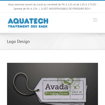
Passer
Nous sommes ouvert du lundi au vendredi de 9h à 12h et de 13h à 17h30 -
au
Samedi de 9h à 12h
|
IL EST INDISPENSABLE DE PRENDRE RDV !
contenu
Logo Design