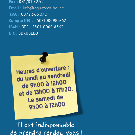
Fax :
081/81.32.52
Email :
info@aquatech-bel.be
T.V.A.:
0872.566.072
Compte ING :
350-1000983-62
IBAN :
BE51 3501 0009 8362
BIC :
BBRUBEBB