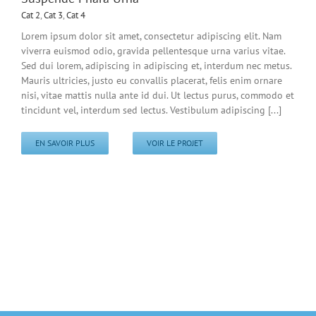
Cat 2
,
Cat 3
,
Cat 4
Lorem ipsum dolor sit amet, consectetur adipiscing elit. Nam
viverra euismod odio, gravida pellentesque urna varius vitae.
Sed dui lorem, adipiscing in adipiscing et, interdum nec metus.
Mauris ultricies, justo eu convallis placerat, felis enim ornare
nisi, vitae mattis nulla ante id dui. Ut lectus purus, commodo et
tincidunt vel, interdum sed lectus. Vestibulum adipiscing [...]
EN SAVOIR PLUS
VOIR LE PROJET