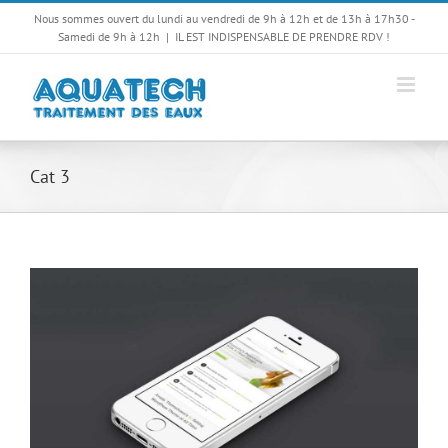
Passer
Nous sommes ouvert du lundi au vendredi de 9h à 12h et de 13h à 17h30 -
au
Samedi de 9h à 12h
|
IL EST INDISPENSABLE DE PRENDRE RDV !
contenu
Cat 3