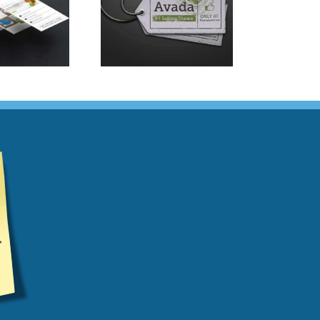
uspende Phara Urna
Donec Ore Turis Eget