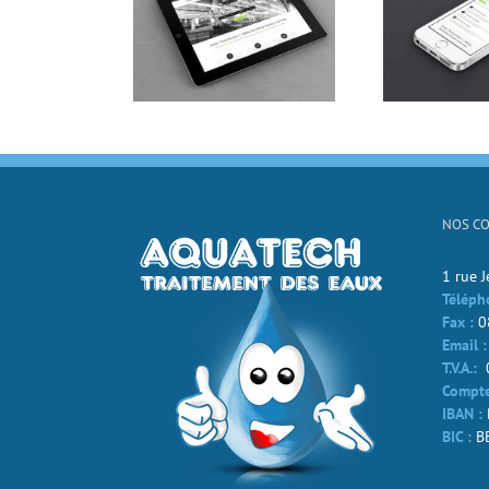
c Ore Turis Eget
Mauris Fringilla Voluts
Nam
NOS C
1 rue 
Téléph
Fax :
0
Email :
T.V.A.:
Compte
IBAN :
BIC :
B