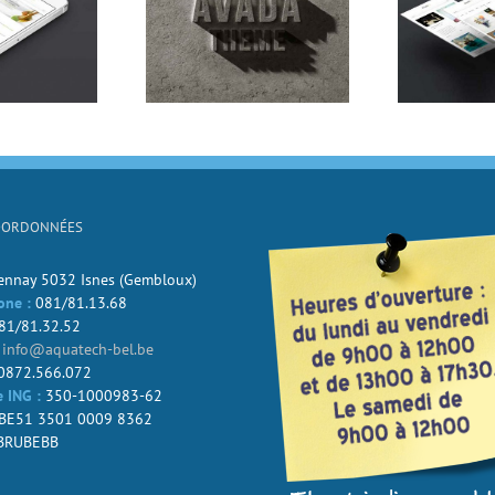
 Viverra Euismod
Curabitur Malada Lorem
S
OORDONNÉES
Jennay 5032 Isnes (Gembloux)
one :
081/81.13.68
81/81.32.52
info@aquatech-bel.be
0872.566.072
 ING :
350-1000983-62
BE51 3501 0009 8362
BRUBEBB