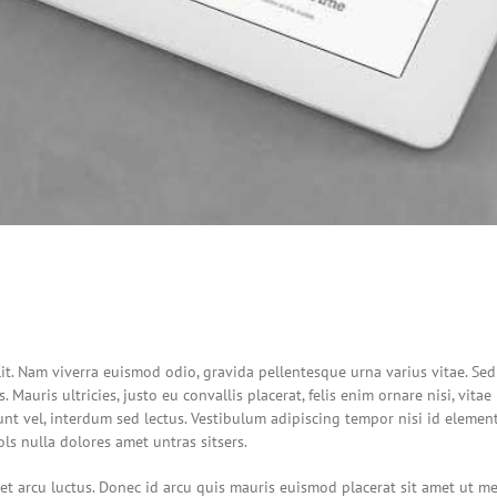
it. Nam viverra euismod odio, gravida pellentesque urna varius vitae. Sed
 Mauris ultricies, justo eu convallis placerat, felis enim ornare nisi, vitae
unt vel, interdum sed lectus. Vestibulum adipiscing tempor nisi id elemen
ls nulla dolores amet untras sitsers.
et arcu luctus. Donec id arcu quis mauris euismod placerat sit amet ut me