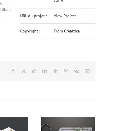
Cat 4
s
Nullam
URL du projet :
View Project
s
Copyright :
From Creattica
Facebook
X
Reddit
LinkedIn
Tumblr
Pinterest
Vk
Email