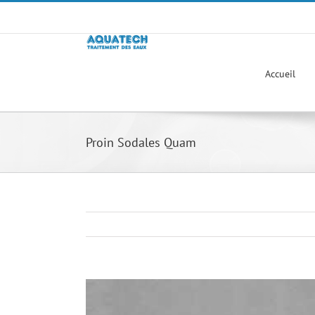
Passer
au
contenu
Accueil
Proin Sodales Quam
View
Larger