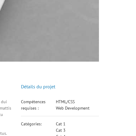
Détails du projet
 dui
Compétences
HTML/CSS
 mattis
requises :
Web Development
tu
Catégories:
Cat 1
Cat 3
tus.