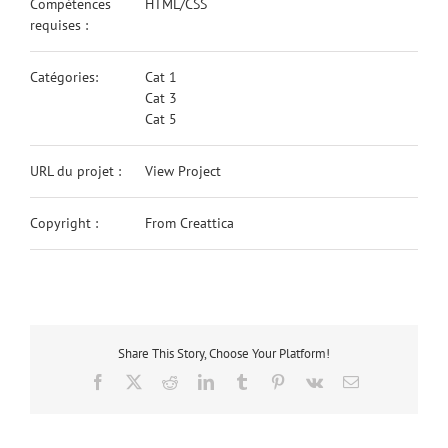
Compétences
HTML/CSS
requises :
Catégories:
Cat 1
Cat 3
Cat 5
URL du projet :
View Project
Copyright :
From Creattica
Share This Story, Choose Your Platform!
Facebook
X
Reddit
LinkedIn
Tumblr
Pinterest
Vk
Email