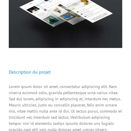
Description du projet
Lorem ipsum dolor sit amet, consectetur adipiscing elit. Nam
viverra euismod odio, gravida pellentesque urna varius vitae.
Sed dui lorem, adipiscing in adipiscing et, interdum nec metus.
Mauris ultricies, justo eu convallis placerat, felis enim ornare
nisi, vitae mattis nulla ante id dui. Ut lectus purus, commodo et
tincidunt vel, interdum sed lectus. Vestibulum adipiscing
tempor nisi id elementu sadips ipsums dolores uns fugiats
gravida nam elit vols nulla dolores amet untras sitsers.