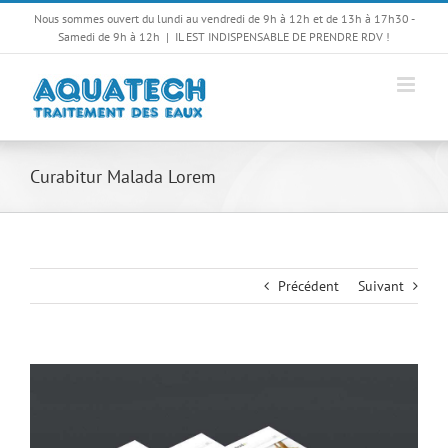
Passer
Nous sommes ouvert du lundi au vendredi de 9h à 12h et de 13h à 17h30 -
au
Samedi de 9h à 12h
|
IL EST INDISPENSABLE DE PRENDRE RDV !
contenu
Curabitur Malada Lorem
Précédent
Suivant
View
Larger
Image