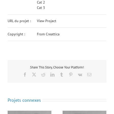
Cat 2
Cat 3
URL du projet :
View Project
Copyright :
From Creattica
Share This Story, Choose Your Platform!
Facebook
X
Reddit
LinkedIn
Tumblr
Pinterest
Vk
Email
Projets connexes