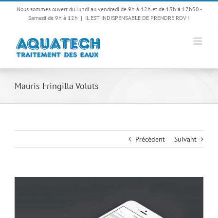
Passer
Nous sommes ouvert du lundi au vendredi de 9h à 12h et de 13h à 17h30 -
au
Samedi de 9h à 12h
|
IL EST INDISPENSABLE DE PRENDRE RDV !
contenu
Mauris Fringilla Voluts
Précédent
Suivant
View
Larger
Image