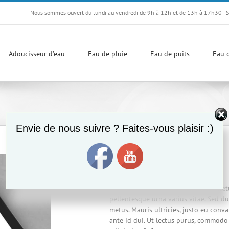
Nous sommes ouvert du lundi au vendredi de 9h à 12h et de 13h à 17h30 - 
Adoucisseur d’eau
Eau de pluie
Eau de puits
Eau d
Envie de nous suivre ? Faites-vous plaisir :)
Donec Ore Turis Eget
Cat 1
,
Cat 2
,
Cat 5
Lorem ipsum dolor sit amet, consectet
pellentesque urna varius vitae. Sed du
metus. Mauris ultricies, justo eu conval
ante id dui. Ut lectus purus, commodo 