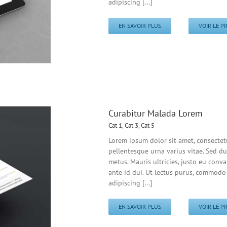
adipiscing [...]
EN SAVOIR PLUS
VOIR LE P
Curabitur Malada Lorem
Cat 1
,
Cat 3
,
Cat 5
Lorem ipsum dolor sit amet, consectet
pellentesque urna varius vitae. Sed du
metus. Mauris ultricies, justo eu conval
ante id dui. Ut lectus purus, commodo 
adipiscing [...]
EN SAVOIR PLUS
VOIR LE P