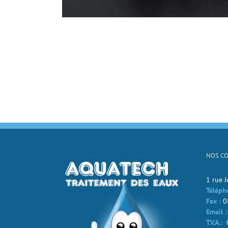
NOS C
1 rue 
Téléph
Fax :
0
Email :
T.V.A.: