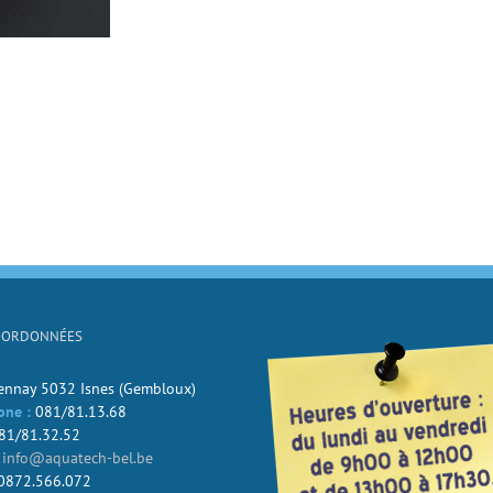
OORDONNÉES
Jennay 5032 Isnes (Gembloux)
one :
081/81.13.68
81/81.32.52
info@aquatech-bel.be
0872.566.072