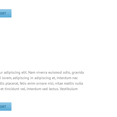
ROJET
ur adipiscing elit. Nam viverra euismod odio, gravida
i lorem, adipiscing in adipiscing et, interdum nec
lis placerat, felis enim ornare nisi, vitae mattis nulla
et tincidunt vel, interdum sed lectus. Vestibulum
ROJET