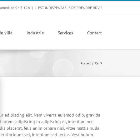
Samedi de 9h à 12h
|
IL EST INDISPENSABLE DE PRENDRE RDV !
e ville
Industrie
Services
Contact
Accueil
Cat 5
ur adipiscing elit. Nam viverra euismod odio, gravida
i lorem, adipiscing in adipiscing et, interdum nec
lis placerat, felis enim ornare nisi, vitae mattis nulla
et tincidunt vel, interdum sed lectus. Vestibulum